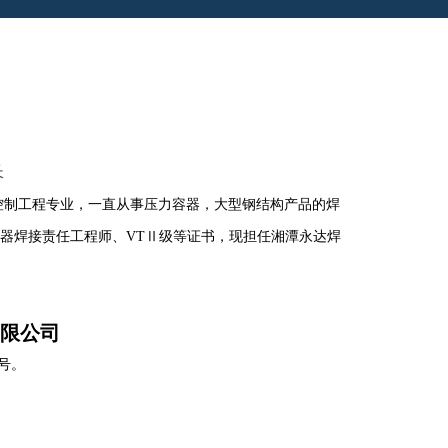
长
及控制工程专业，一直从事压力容器，大型钢结构产品的焊
力容器焊接责任工程师、VTⅡ级等证书，现担任湘潭永达焊
限公司
号。