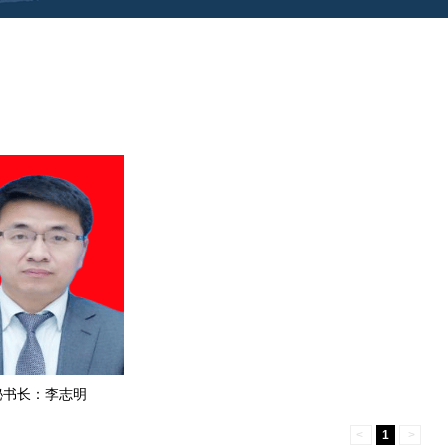
秘书长：李志明
<
1
>